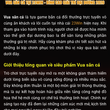
Vua săn cá
là tựa game bắn cá đổi thưởng trực tuyến vô
cùng ăn khách và lôi cuốn tại nhà cái
23Win
hiện nay. Khi
tham gia vào hành trình này, người chơi sẽ được hòa mình
vào thế giới đại dương bao la để săn lùng những phần
thưởng giá trị nhất. Hãy cùng khám phá chi tiết sức hút và
những bí kíp chinh phục trò chơi thú vị này qua bài viết
dưới đây.
Giới thiệu tổng quan về siêu phẩm Vua săn cá
Trò chơi trực tuyến này mở ra một không gian thám hiểm
dưới lòng biển sâu vô cùng sống động và nhiều màu sắc.
Đây không đơn thuần là một bộ môn giải trí thông thường,
mà là sự kết hợp hoàn hảo giữa nền tảng công nghệ đồ
họa thế hệ mới cùng cơ chế trả thưởng linh hoạt. Chính sự
sáng tạo này đã đem lại những cảm xúc mới mẻ, kịch tính