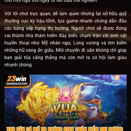
cho mọi ngư thủ ngay từ lần đầu trải nghiệm.
Với lối chơi trực quan, dễ làm quen nhưng lại sở hữu quỹ
thưởng cực kỳ hậu hĩnh, tựa game nhanh chóng dẫn đầu
các bảng xếp hạng thị trường. Người chơi sẽ được đóng
vai thành nhà thám hiểm đáy biển, chạm trán với sinh vật
huyền thoại như Mỹ nhân ngư, Long vương và tìm kiếm
những hũ vàng ẩn giấu. Mỗi chuyến đi săn không chỉ giúp
bạn giải tỏa căng thẳng mà còn mở ra cơ hội làm giàu
nhanh chóng.