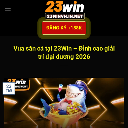
Bỏ
qua
nội
dung
ĐĂNG KÝ +188K
Vua săn cá tại 23Win – Đỉnh cao giải
trí đại dương 2026
23
Th5