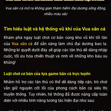
Vua săn cá mở ra không gian thám hiểm đại dương sống động,
nhiều màu sắc
Tìm hiểu luật và hệ thống vũ khí của Vua săn cá
Khám phá ngay luật chơi cơ bản cùng kho vũ khí tối tân
của
Vua săn cá
để sẵn sàng làm chủ đại dương bao la.
Những bí quyết dưới đây sẽ giúp các tân thủ dễ dàng nhập
cuộc, tối ưu hóa chiến thuật và rinh về những kho báu xu
khủng!
Luật chơi cơ bản của tựa game bắn cá trực tuyến
Nhằm hỗ trợ các tân thủ có thể dễ dàng tiếp cận, trò chơi
vẫn giữ nguyên cốt lõi của phong cách bắn cá siêu thị
truyền thống. Tuy nhiên, hệ thống đã được nâng cấp toàn
diện với nhiều tính năng tương tác hiện đại như sau: