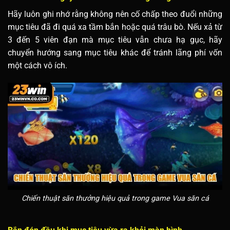
Hãy luôn ghi nhớ rằng không nên cố chấp theo đuổi những
mục tiêu đã đi quá xa tầm bắn hoặc quá trâu bò. Nếu xả từ
3 đến 5 viên đạn mà mục tiêu vẫn chưa hạ gục, hãy
chuyển hướng sang mục tiêu khác để tránh lãng phí vốn
một cách vô ích.
Chiến thuật săn thưởng hiệu quả trong game Vua săn cá