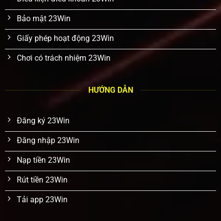
Bảo mật 23Win
Giấy phép hoạt động 23Win
Chơi có trách nhiệm 23Win
HƯỚNG DẪN
Đăng ký 23Win
Đăng nhập 23Win
Nạp tiền 23Win
Rút tiền 23Win
Tải app 23Win