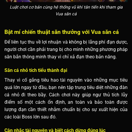
Luật chơi cơ bản cùng hệ thống vũ khí tân tiến khi tham gia
Vua săn cá
Bật mí chiến thuật săn thưởng với Vua săn cá
Để liên tục thu về lợi nhuận và không bị lãng phí đạn dược,
người chơi cần phải trang bị cho mình những phương pháp
săn bắn thông minh thay vì chỉ xả đạn theo bản năng.
Săn cá nhỏ tích tiểu thành đại
Thay vì cố gắng tiêu hao tài nguyên vào những mục tiêu
quá lớn ngay từ đầu, bạn nên tập trung tiêu diệt những đàn
cá nhỏ đi theo bầy. Cách chơi này giúp ngư thủ tích lũy
điểm số một cách ổn định, an toàn và bảo toàn được
lượng đạn cần thiết nhằm chuẩn bị cho sự xuất hiện của
các loài Boss lớn sau đó.
Cân nhắc tài nguyên và biết cách dừng đúng lúc