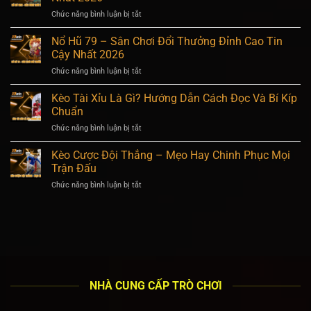
Tài
Chức năng bình luận bị tắt
ở
–
Nổ
Săn
Hũ
Nổ Hũ 79 – Sân Chơi Đổi Thưởng Đỉnh Cao Tin
Jackpot
Win
Khủng
Cậy Nhất 2026
–
Nhận
Chức năng bình luận bị tắt
ở
Sân
Tài
Nổ
Chơi
Lộc
Hũ
Kèo Tài Xỉu Là Gì? Hướng Dẫn Cách Đọc Và Bí Kíp
Thời
Ngập
79
Thượng
Chuẩn
Tràn
–
Đỉnh
Chức năng bình luận bị tắt
ở
Sân
Cao
Kèo
Chơi
Nhất
Tài
Kèo Cược Đội Thắng – Mẹo Hay Chinh Phục Mọi
Đổi
2026
Xỉu
Thưởng
Trận Đấu
Là
Đỉnh
Chức năng bình luận bị tắt
ở
Gì?
Cao
Kèo
Hướng
Tin
Cược
Dẫn
Cậy
Đội
Cách
Nhất
Thắng
Đọc
2026
–
Và
Mẹo
Bí
Hay
Kíp
Chinh
Chuẩn
NHÀ CUNG CẤP TRÒ CHƠI
Phục
Mọi