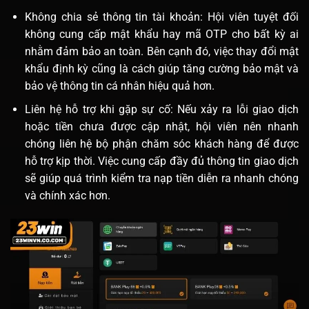
Không chia sẻ thông tin tài khoản: Hội viên tuyệt đối
không cung cấp mật khẩu hay mã OTP cho bất kỳ ai
nhằm đảm bảo an toàn. Bên cạnh đó, việc thay đổi mật
khẩu định kỳ cũng là cách giúp tăng cường bảo mật và
bảo vệ thông tin cá nhân hiệu quả hơn.
Liên hệ hỗ trợ khi gặp sự cố: Nếu xảy ra lỗi giao dịch
hoặc tiền chưa được cập nhật, hội viên nên nhanh
chóng liên hệ bộ phận chăm sóc khách hàng để được
hỗ trợ kịp thời. Việc cung cấp đầy đủ thông tin giao dịch
sẽ giúp quá trình kiểm tra nạp tiền diễn ra nhanh chóng
và chính xác hơn.