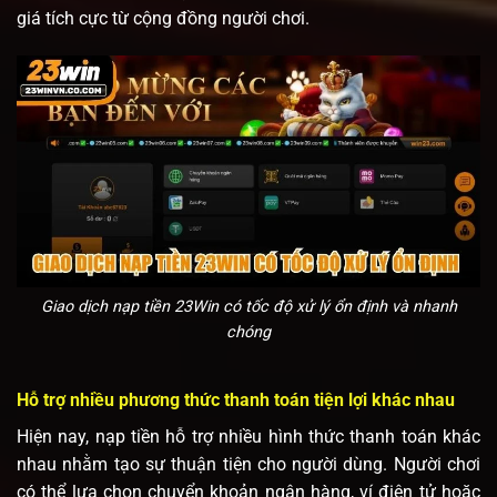
giá tích cực từ cộng đồng người chơi.
Giao dịch nạp tiền 23Win có tốc độ xử lý ổn định và nhanh
chóng
Hỗ trợ nhiều phương thức thanh toán tiện lợi khác nhau
Hiện nay, nạp tiền hỗ trợ nhiều hình thức thanh toán khác
nhau nhằm tạo sự thuận tiện cho người dùng. Người chơi
có thể lựa chọn chuyển khoản ngân hàng, ví điện tử hoặc