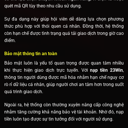
quét mã QR tùy theo nhu cầu sử dụng.
Sự đa dạng này giúp hội viên dễ dàng lựa chọn phương
thức phù hợp với thói quen cá nhân. Đồng thời, hệ thống
còn hạn chế được tình trạng quá tải giao dịch trong giờ cao
điểm.
Bảo mật thông tin an toàn
Bảo mật luôn là yếu tố quan trọng được quan tâm nhiều
khi thực hiện giao dịch trực tuyến. Với
nạp tiền 23Win
,
thông tin người dùng được mã hóa nhằm hạn chế nguy cơ
rò rỉ dữ liệu cá nhân, giúp người chơi an tâm hơn trong suốt
quá trình giao dịch.
Ngoài ra, hệ thống còn thường xuyên nâng cấp công nghệ
nhằm tăng cường khả năng bảo vệ tài khoản. Nhờ đó, nạp
tiền luôn tạo được sự tin tưởng đối với người sử dụng.