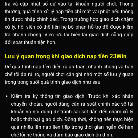
tra và cập nhật số dư vào tài khoản người chơi. Thông
thường, quá trình xử lý nạp tiền chỉ mất vài phút nếu thông
tin được nhập chính xác. Trong trường hợp giao dịch chậm
xử lý, hội viên có thể liên hệ bộ phận hỗ trợ để được kiểm
tra nhanh chóng. Việc lưu lại biên lai giao dịch cũng giúp
đối soát thuận tiện hơn.
Lưu ý quan trọng khi giao dịch nạp tiền 23Win
Để quá trình nạp tiền diễn ra an toàn, nhanh chóng và hạn
chế tối đa rủi ro, người chơi cần ghi nhớ một số lưu ý quan
trọng trong suốt quá trình giao dịch như sau:
Kiểm tra kỹ thông tin giao dịch: Trước khi xác nhận
chuyển khoản, người dùng cần rà soát chính xác số tài
khoản và nội dung để tránh sai sót dẫn đến chậm xử lý
hoặc thất bại giao dịch. Đồng thời, không nên thực hiện
quá nhiều lần nạp liên tiếp trong thời gian ngắn để hạn
chế lỗi hệ thống và đảm bảo giao dịch ổn định.