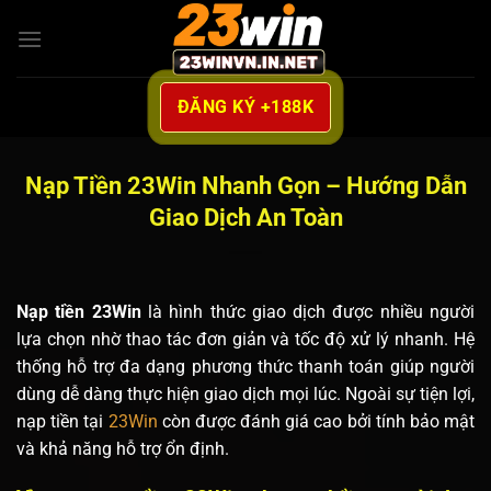
Bỏ
qua
nội
dung
ĐĂNG KÝ +188K
Nạp Tiền 23Win Nhanh Gọn – Hướng Dẫn
Giao Dịch An Toàn
Nạp tiền 23Win
là hình thức giao dịch được nhiều người
lựa chọn nhờ thao tác đơn giản và tốc độ xử lý nhanh. Hệ
thống hỗ trợ đa dạng phương thức thanh toán giúp người
dùng dễ dàng thực hiện giao dịch mọi lúc. Ngoài sự tiện lợi,
nạp tiền tại
23Win
còn được đánh giá cao bởi tính bảo mật
và khả năng hỗ trợ ổn định.