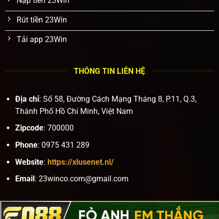
Nạp tiền 23Win
Rút tiền 23Win
Tải app 23Win
THÔNG TIN LIÊN HỆ
Địa chỉ
: Số 58, Đường Cách Mạng Tháng 8, P.11, Q.3,
Thành Phố Hồ Chí Minh, Việt Nam
Zipcode
: 700000
Phone
: 0975 431 289
Website
:
https://xlusenet.nl/
Email
:
23winco.com@gmail.com