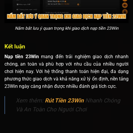
Nắm bắt lưu ý quan trọng khi giao dịch nạp tiền 23Win
Kết luận
Nạp tiền 23Win
mang đến trải nghiệm giao dịch nhanh
chóng, an toàn và phù hợp với nhu cầu của nhiều người
chơi hiện nay. Với hệ thống thanh toán hiện đại, đa dạng
phương thức giao dịch và khả năng xử lý ổn định, nền tảng
23Win ngày càng nhận được nhiều đánh giá tích cực.
Xem thêm:
Rút Tiền 23Win
Nhanh Chóng
Và An Toàn Cho Người Chơi