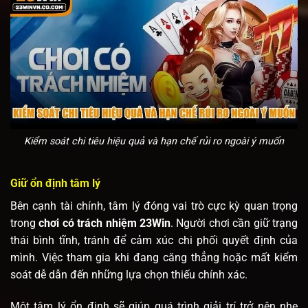
Kiểm soát chi tiêu hiệu quả và hạn chế rủi ro ngoài ý muốn
Giữ ổn định tâm lý
Bên cạnh tài chính, tâm lý đóng vai trò cực kỳ quan trọng
trong
chơi có trách nhiệm 23Win
. Người chơi cần giữ trạng
thái bình tĩnh, tránh để cảm xúc chi phối quyết định của
mình. Việc tham gia khi đang căng thẳng hoặc mất kiểm
soát dễ dẫn đến những lựa chọn thiếu chính xác.
Một tâm lý ổn định sẽ giúp quá trình giải trí trở nên nhẹ