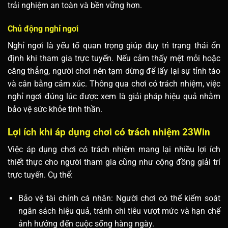
trải nghiệm an toàn và bền vững hơn.
Chủ động nghỉ ngơi
Nghỉ ngơi là yếu tố quan trọng giúp duy trì trạng thái ổn
định khi tham gia trực tuyến. Nếu cảm thấy mệt mỏi hoặc
căng thẳng, người chơi nên tạm dừng để lấy lại sự tỉnh táo
và cân bằng cảm xúc. Thông qua chơi có trách nhiệm, việc
nghỉ ngơi đúng lúc được xem là giải pháp hiệu quả nhằm
bảo vệ sức khỏe tinh thần.
Lợi ích khi áp dụng chơi có trách nhiệm 23Win
Việc áp dụng chơi có trách nhiệm mang lại nhiều lợi ích
thiết thực cho người tham gia cũng như cộng đồng giải trí
trực tuyến. Cụ thể:
Bảo vệ tài chính cá nhân: Người chơi có thể kiểm soát
ngân sách hiệu quả, tránh chi tiêu vượt mức và hạn chế
ảnh hưởng đến cuộc sống hàng ngày.