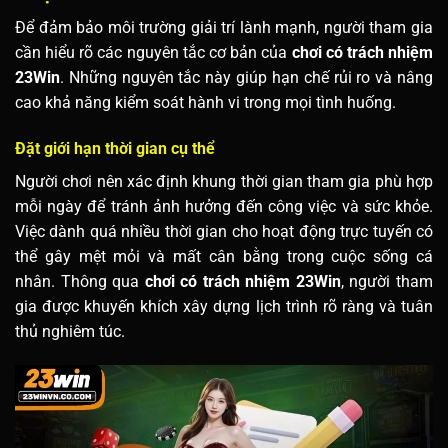
Để đảm bảo môi trường giải trí lành mạnh, người tham gia
cần hiểu rõ các nguyên tắc cơ bản của
chơi có trách nhiệm
23Win
. Những nguyên tắc này giúp hạn chế rủi ro và nâng
cao khả năng kiểm soát hành vi trong mọi tình huống.
Đặt giới hạn thời gian cụ thể
Người chơi nên xác định khung thời gian tham gia phù hợp
mỗi ngày để tránh ảnh hưởng đến công việc và sức khỏe.
Việc dành quá nhiều thời gian cho hoạt động trực tuyến có
thể gây mệt mỏi và mất cân bằng trong cuộc sống cá
nhân. Thông qua
chơi có trách nhiệm 23Win
, người tham
gia được khuyến khích xây dựng lịch trình rõ ràng và tuân
thủ nghiêm túc.