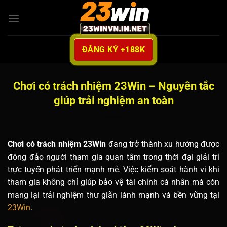
Bỏ
qua
nội
dung
ĐĂNG KÝ +188K
Chơi có trách nhiệm 23Win – Nguyên tắc
giúp trải nghiệm an toàn
Chơi có trách nhiệm 23Win
đang trở thành xu hướng được
đông đảo người tham gia quan tâm trong thời đại giải trí
trực tuyến phát triển mạnh mẽ. Việc kiểm soát hành vi khi
tham gia không chỉ giúp bảo vệ tài chính cá nhân mà còn
mang lại trải nghiệm thư giãn lành mạnh và bền vững tại
23Win
.